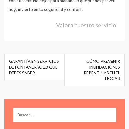
con eficacia. No dejes para mañana lo que puedes prever
hoy; invierte en tu seguridad y confort.
Valora nuestro servicio
Navegación
GARANTÍA EN SERVICIOS
CÓMO PREVENIR
de
DE FONTANERÍA: LO QUE
INUNDACIONES
DEBES SABER
REPENTINAS EN EL
entradas
HOGAR
Buscar: