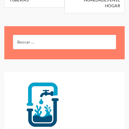
entradas
HOGAR
Buscar: