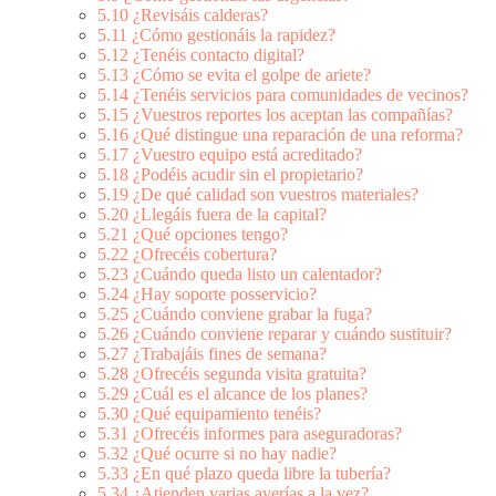
5.10
¿Revisáis calderas?
5.11
¿Cómo gestionáis la rapidez?
5.12
¿Tenéis contacto digital?
5.13
¿Cómo se evita el golpe de ariete?
5.14
¿Tenéis servicios para comunidades de vecinos?
5.15
¿Vuestros reportes los aceptan las compañías?
5.16
¿Qué distingue una reparación de una reforma?
5.17
¿Vuestro equipo está acreditado?
5.18
¿Podéis acudir sin el propietario?
5.19
¿De qué calidad son vuestros materiales?
5.20
¿Llegáis fuera de la capital?
5.21
¿Qué opciones tengo?
5.22
¿Ofrecéis cobertura?
5.23
¿Cuándo queda listo un calentador?
5.24
¿Hay soporte posservicio?
5.25
¿Cuándo conviene grabar la fuga?
5.26
¿Cuándo conviene reparar y cuándo sustituir?
5.27
¿Trabajáis fines de semana?
5.28
¿Ofrecéis segunda visita gratuita?
5.29
¿Cuál es el alcance de los planes?
5.30
¿Qué equipamiento tenéis?
5.31
¿Ofrecéis informes para aseguradoras?
5.32
¿Qué ocurre si no hay nadie?
5.33
¿En qué plazo queda libre la tubería?
5.34
¿Atienden varias averías a la vez?