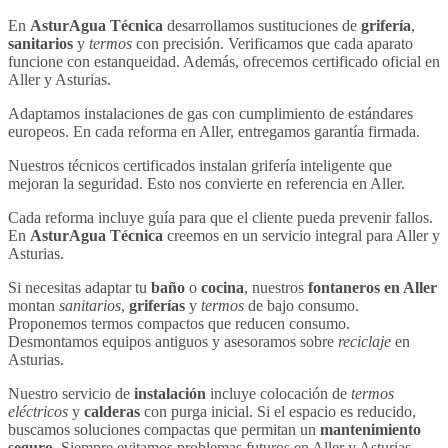
En
AsturAgua Técnica
desarrollamos sustituciones de
grifería
,
sanitarios
y
termos
con precisión. Verificamos que cada aparato
funcione con estanqueidad. Además, ofrecemos certificado oficial en
Aller y Asturias.
Adaptamos instalaciones de gas con cumplimiento de estándares
europeos. En cada reforma en Aller, entregamos garantía firmada.
Nuestros técnicos certificados instalan grifería inteligente que
mejoran la seguridad. Esto nos convierte en referencia en Aller.
Cada reforma incluye guía para que el cliente pueda prevenir fallos.
En
AsturAgua Técnica
creemos en un servicio integral para Aller y
Asturias.
Si necesitas adaptar tu
baño
o
cocina
, nuestros
fontaneros en Aller
montan
sanitarios
,
griferías
y
termos
de bajo consumo.
Proponemos termos compactos que reducen consumo.
Desmontamos equipos antiguos y asesoramos sobre
reciclaje
en
Asturias.
Nuestro servicio de
instalación
incluye colocación de
termos
eléctricos
y
calderas
con purga inicial. Si el espacio es reducido,
buscamos soluciones compactas que permitan un
mantenimiento
seguro
. Siempre evitamos problemas futuros en Aller y Asturias.