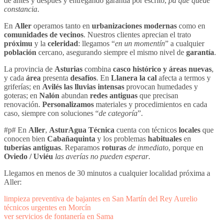
de antes y después y entregando garantía por escrito,
pa que quede
constancia
.
En
Aller
operamos tanto en
urbanizaciones modernas
como en
comunidades de vecinos
. Nuestros clientes aprecian el trato
próximu
y la
celeridad
: llegamos “
en un momentín
” a cualquier
población
cercano, asegurando siempre el mismo nivel de
garantía
.
La provincia de
Asturias
combina
casco histórico y áreas nuevas
,
y cada
área
presenta
desafíos
. En
Llanera
la cal
afecta a termos y
griferías; en
Avilés
las lluvias intensas
provocan humedades y
goteras; en
Nalón
abundan
redes antiguas
que precisan
renovación.
Personalizamos
materiales y procedimientos en cada
caso, siempre con soluciones “
de categoría
”.
#p# En
Aller
,
AsturAgua Técnica
cuenta con técnicos
locales
que
conocen bien
Cabañaquinta
y los problemas
habituales
en
tuberías antiguas
. Reparamos
roturas
de inmediato
, porque en
Oviedo / Uviéu
las averías no pueden esperar
.
Llegamos en menos de 30 minutos a cualquier localidad próxima a
Aller:
limpieza preventiva de bajantes en San Martín del Rey Aurelio
técnicos urgentes en Morcín
ver servicios de fontanería en Sama