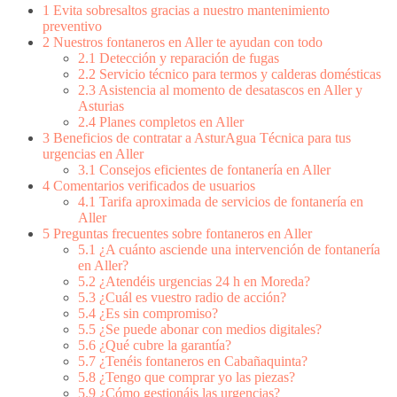
1
Evita sobresaltos gracias a nuestro mantenimiento
preventivo
2
Nuestros fontaneros en Aller te ayudan con todo
2.1
Detección y reparación de fugas
2.2
Servicio técnico para termos y calderas domésticas
2.3
Asistencia al momento de desatascos en Aller y
Asturias
2.4
Planes completos en Aller
3
Beneficios de contratar a AsturAgua Técnica para tus
urgencias en Aller
3.1
Consejos eficientes de fontanería en Aller
4
Comentarios verificados de usuarios
4.1
Tarifa aproximada de servicios de fontanería en
Aller
5
Preguntas frecuentes sobre fontaneros en Aller
5.1
¿A cuánto asciende una intervención de fontanería
en Aller?
5.2
¿Atendéis urgencias 24 h en Moreda?
5.3
¿Cuál es vuestro radio de acción?
5.4
¿Es sin compromiso?
5.5
¿Se puede abonar con medios digitales?
5.6
¿Qué cubre la garantía?
5.7
¿Tenéis fontaneros en Cabañaquinta?
5.8
¿Tengo que comprar yo las piezas?
5.9
¿Cómo gestionáis las urgencias?