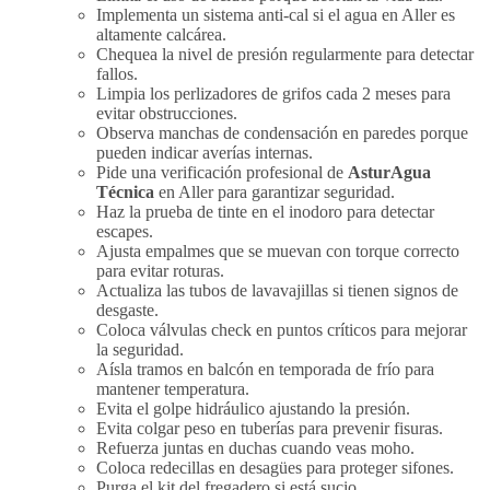
Implementa un sistema anti-cal si el agua en Aller es
altamente calcárea.
Chequea la nivel de presión regularmente para detectar
fallos.
Limpia los perlizadores de grifos cada 2 meses para
evitar obstrucciones.
Observa manchas de condensación en paredes porque
pueden indicar averías internas.
Pide una verificación profesional de
AsturAgua
Técnica
en Aller para garantizar seguridad.
Haz la prueba de tinte en el inodoro para detectar
escapes.
Ajusta empalmes que se muevan con torque correcto
para evitar roturas.
Actualiza las tubos de lavavajillas si tienen signos de
desgaste.
Coloca válvulas check en puntos críticos para mejorar
la seguridad.
Aísla tramos en balcón en temporada de frío para
mantener temperatura.
Evita el golpe hidráulico ajustando la presión.
Evita colgar peso en tuberías para prevenir fisuras.
Refuerza juntas en duchas cuando veas moho.
Coloca redecillas en desagües para proteger sifones.
Purga el kit del fregadero si está sucio.