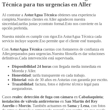
Técnica
para tus urgencias en Aller
Al contratar a
AsturAgua Técnica
obtienes una experiencia
completa.Nuestros clientes en Aller agradecen nuestra
sinceridad,tarifas justas ycontrato formal.Esto nos convierte en la
opción preferida.
Nuestra misión es cumplir con rigor.En AsturAgua Técnica cada
servicio incluye soporte.Eso permite que el cliente esté tranquilo.
Con
AsturAgua Técnica
cuentas con fontaneros de confianza en
Aller,preparados para urgencias.Nuestra filosofía es dar soluciones
definitivas.Cada intervención está supervisada.
Disponibilidad 24 horas
con llegada media inmediata en
Moreda y Aller.
Honestidad
: tarifa transparente en cada trabajo.
Historial
: más de 30 años en Asturias con garantía por escrito.
Trazabilidad
: factura, fotos e
informe técnico
legal para
aseguradoras.
Casos
reales
:
detección de fuga con cámara
en
Cabañaquinta
;
instalación de válvula antirretorno
en
San Martín del Rey
Aurelio
o
Morcín
. También actuamos en
Sama
y
Lena
, con fotos