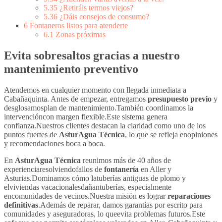
5.35
¿Retiráis termos viejos?
5.36
¿Dáis consejos de consumo?
6
Fontaneros listos para atenderte
6.1
Zonas próximas
Evita sobresaltos gracias a nuestro
mantenimiento preventivo
Atendemos en cualquier momento con llegada inmediata a
Cabañaquinta. Antes de empezar, entregamos
presupuesto previo
y
desglosamosplan de mantenimiento.También coordinamos la
intervencióncon margen flexible.Este sistema genera
confianza.Nuestros clientes destacan la claridad como uno de los
puntos fuertes de
AsturAgua Técnica
, lo que se refleja enopiniones
y recomendaciones boca a boca.
En
AsturAgua Técnica
reunimos más de 40 años de
experienciaresolviendofallos de
fontanería
en Aller y
Asturias.Dominamos cómo latuberías antiguas de plomo y
elviviendas vacacionalesdañantuberías, especialmente
encomunidades de vecinos.Nuestra misión es lograr
reparaciones
definitivas
.Además de reparar, damos garantías por escrito para
comunidades y aseguradoras, lo queevita problemas futuros.Este